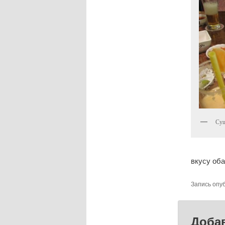
Суш
вкусу об
Запись опу
Доба