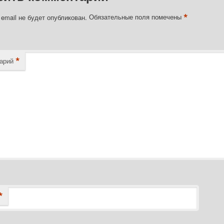
*
email не будет опубликован.
Обязательные поля помечены
*
арий
*