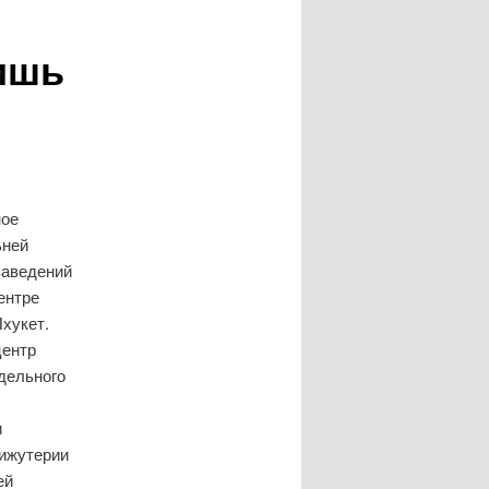
вишь
ное
ьней
заведений
центре
Пхукет.
центр
дельного
и
бижутерии
ей