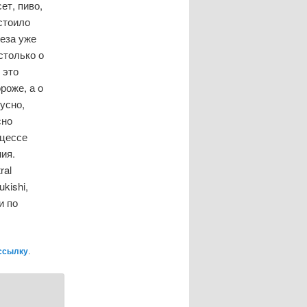
ет, пиво,
стоило
пеза уже
столько о
 это
роже, а о
усно,
сно
оцессе
ия.
ral
ukishi,
и по
ссылку
.