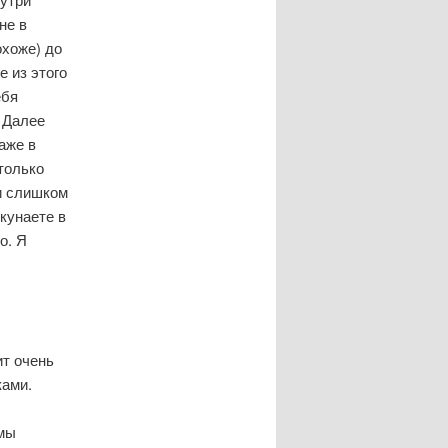
не в
охоже) до
е из этого
ебя
 Далее
аже в
только
и слишком
кунаете в
о. Я
ит очень
ками.
 мы