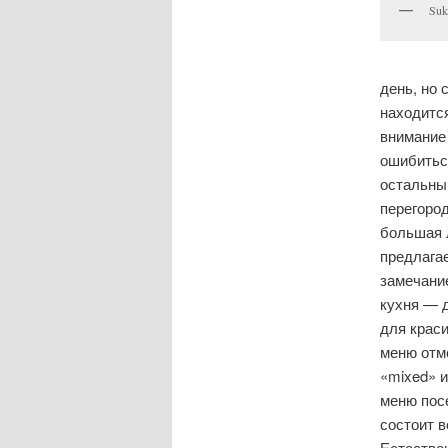
Suk
день, но 
находитс
внимание 
ошибиться
остальны
перегород
большая л
предлага
замечание
кухня — д
для краси
меню отм
«mixed» и
меню посе
состоит в
Естествен