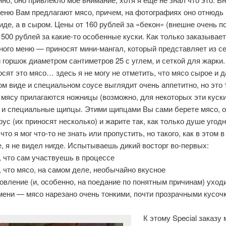
еню Вам предлагают мясо, причем, на фотографиях оно отнюдь 
иде, а в сыром. Цены от 160 рублей за «бекон» (внешне очень п
500 рублей за какие-то особенные куски. Как только заказывает
ного меню — приносят мини-мангал, который представляет из с
горшок диаметром сантиметров 25 с углем, и сеткой для жарки.
сят это мясо… здесь я не могу не отметить, что мясо сырое и д
м виде и специальном соусе выглядит очень аппетитно, но это 
К мясу прилагаются ножницы (возможно, для некоторых эти куск
 и специальные щипцы. Этими щипцами Вы сами берете мясо, о
ус (их приносят несколько) и жарите так, как только душе угодн
что я мог что-то не знать или пропустить, но такого, как в этом в
, я не видел нигде. Испытываешь дикий восторг во-первых:
, что сам участвуешь в процессе
, что мясо, на самом деле, необычайно вкусное
овление (и, особенно, на поедание по понятным причинам) уход
мени — мясо нарезано очень тонкими, почти прозрачными кусоч
К этому Special заказу