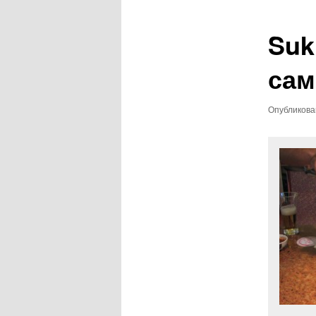
записям
Suk
сам
Опубликов