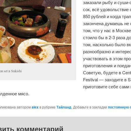
заказали рыбу и суши-с
сок, всё удовольствие 
850 рублей и когда тра
закончена думаешь не 
том, что у нас в Москве
стоило бы в 2-3 раза до
том, насколько было вк
разнообразно и интере
участвовать в этом пр
приготовления и поедан
и set в Sukishi
Советую, будете в Cent
Festival — заходите в S
приготовите себе сами 
алденное мясо.
бликована автором
alex
в рубрике
Тайланд
. Добавьте в закладки
постоянную 
вить комментарий