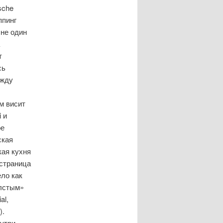
sche
ппинг
 не один
т
сь
ежду
м висит
 и
ое
ская
кая кухня
 страница
ло как
олстым»
al,
).
нутри