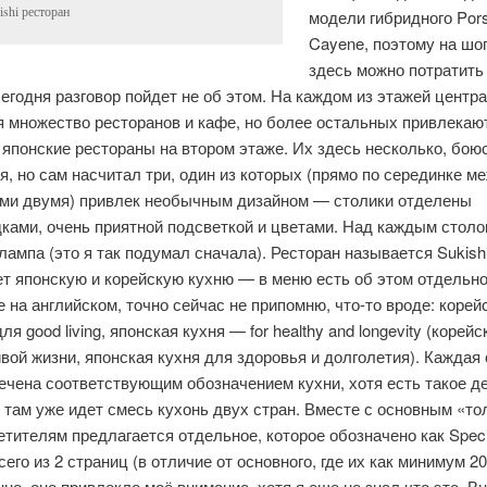
ishi ресторан
модели гибридного Por
Cayene, поэтому на шо
здесь можно потратить
сегодня разговор пойдет не об этом. На каждом из этажей центра
я множество ресторанов и кафе, но более остальных привлекаю
японские рестораны на втором этаже. Их здесь несколько, бою
, но сам насчитал три, один из которых (прямо по серединке м
ми двумя) привлек необычным дизайном — столики отделены
ками, очень приятной подсветкой и цветами. Над каждым столо
ампа (это я так подумал сначала). Ресторан называется Sukishi
ет японскую и корейскую кухню — в меню есть об этом отдельн
 на английском, точно сейчас не припомню, что-то вроде: корей
ля good living, японская кухня — for healthy and longevity (корейс
вой жизни, японская кухня для здоровья и долголетия). Каждая
ечена соответствующим обозначением кухни, хотя есть такое де
 там уже идет смесь кухонь двух стран. Вместе с основным «т
тителям предлагается отдельное, которое обозначено как Speci
сего из 2 страниц (в отличие от основного, где их как минимум 20
но, оно привлекло моё внимание, хотя я еще не знал что это. В