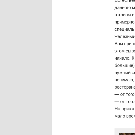
данного м
готовом в
примерно 
специаль
железный 
Вам прино
этом сыро
начало. 
большие)
нужный со
понимаю, 
ресторане
— от того
— от того
На пригот
мало вре