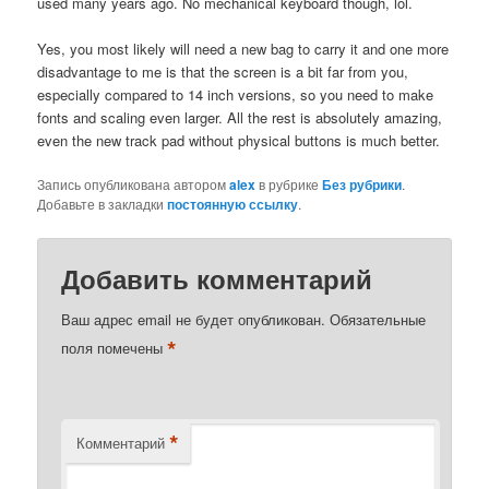
used many years ago. No mechanical keyboard though, lol.
Yes, you most likely will need a new bag to carry it and one more
disadvantage to me is that the screen is a bit far from you,
especially compared to 14 inch versions, so you need to make
fonts and scaling even larger. All the rest is absolutely amazing,
even the new track pad without physical buttons is much better.
Запись опубликована автором
alex
в рубрике
Без рубрики
.
Добавьте в закладки
постоянную ссылку
.
Добавить комментарий
Ваш адрес email не будет опубликован.
Обязательные
*
поля помечены
*
Комментарий