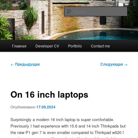
Перейти
к
Поис
основному
содержимому
Жизнь. Личный опыт.
Персональный сайт Алексея
Главное
Главная
Developer CV
Portfolio
Contact me
Парамонова.
меню
Навигация
←
Предыдущая
Следующая
→
по
записям
On 16 inch laptops
Опубликовано
17.09.2024
Surprisingly a modern 16 inch laptop is super comfortable.
Previously I had experience with 15.6 and 14 inch Thinkpads but
the new P1 gen 7 is even smaller compared to Thinkpad w520 I