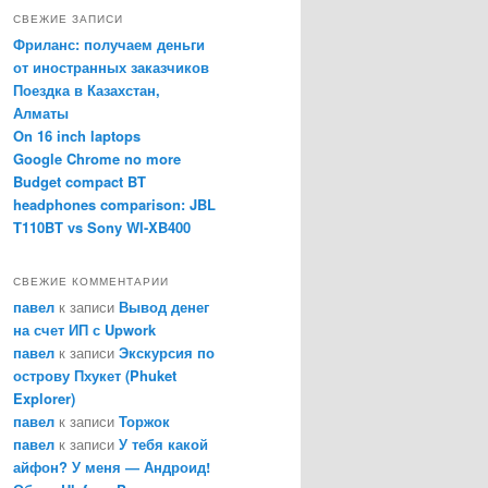
с
СВЕЖИЕ ЗАПИСИ
к
Фриланс: получаем деньги
от иностранных заказчиков
Поездка в Казахстан,
Алматы
On 16 inch laptops
Google Chrome no more
Budget compact BT
headphones comparison: JBL
T110BT vs Sony WI-XB400
СВЕЖИЕ КОММЕНТАРИИ
павел
к записи
Вывод денег
на счет ИП с Upwork
павел
к записи
Экскурсия по
острову Пхукет (Phuket
Explorer)
павел
к записи
Торжок
павел
к записи
У тебя какой
айфон? У меня — Андроид!