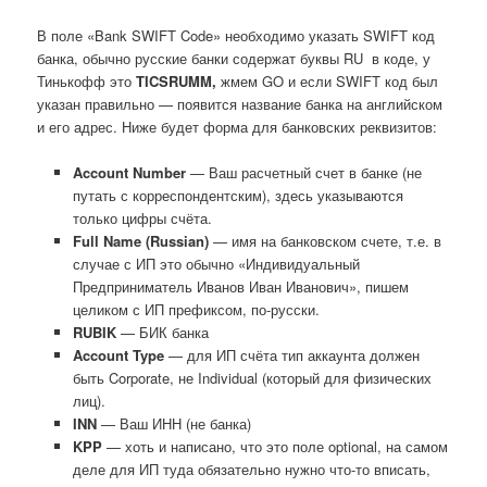
В поле «Bank SWIFT Code» необходимо указать SWIFT код
банка, обычно русские банки содержат буквы RU в коде, у
Тинькофф это
TICSRUMM,
жмем GO и если SWIFT код был
указан правильно — появится название банка на английском
и его адрес. Ниже будет форма для банковских реквизитов:
Account Number
— Ваш расчетный счет в банке (не
путать с корреспондентским), здесь указываются
только цифры счёта.
Full Name (Russian)
— имя на банковском счете, т.е. в
случае с ИП это обычно «Индивидуальный
Предприниматель Иванов Иван Иванович», пишем
целиком с ИП префиксом, по-русски.
RUBIK
— БИК банка
Account Type
— для ИП счёта тип аккаунта должен
быть Corporate, не Individual (который для физических
лиц).
INN
— Ваш ИНН (не банка)
KPP
— хоть и написано, что это поле optional, на самом
деле для ИП туда обязательно нужно что-то вписать,