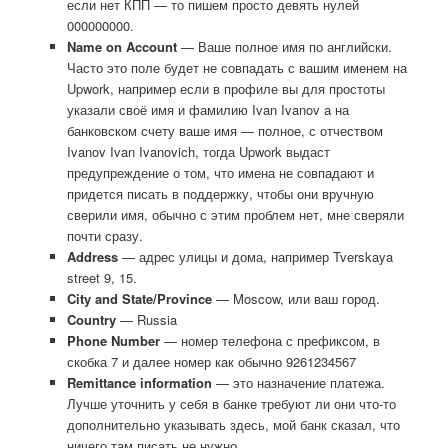
если нет КПП — то пишем просто девять нулей
000000000.
Name on Account
— Ваше полное имя по английски.
Часто это поле будет не совпадать с вашим именем на
Upwork, например если в профиле вы для простоты
указали своё имя и фамилию Ivan Ivanov а на
банковском счету ваше имя — полное, с отчеством
Ivanov Ivan Ivanovich, тогда Upwork выдаст
предупреждение о том, что имена не совпадают и
придется писать в поддержку, чтобы они вручную
сверили имя, обычно с этим проблем нет, мне сверяли
почти сразу.
Address
— адрес улицы и дома, например Tverskaya
street 9, 15.
City and State/Province
— Moscow, или ваш город.
Country
— Russia
Phone Number
— номер телефона с префиксом, в
скобка 7 и далее номер как обычно 9261234567
Remittance information
— это назначение платежа.
Лучше уточнить у себя в банке требуют ли они что-то
дополнительно указывать здесь, мой банк сказал, что
ничего там писать не нужно.