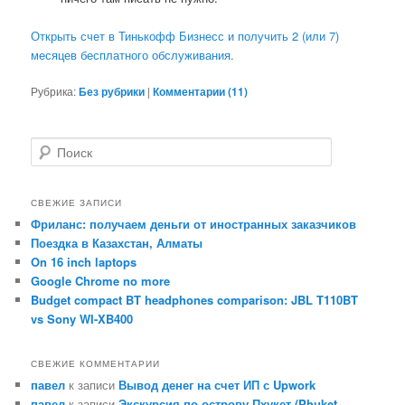
Открыть счет в Тинькофф Бизнесс и получить 2 (или 7)
месяцев бесплатного обслуживания.
Рубрика:
Без рубрики
|
Комментарии (
11
)
П
о
и
с
СВЕЖИЕ ЗАПИСИ
к
Фриланс: получаем деньги от иностранных заказчиков
Поездка в Казахстан, Алматы
On 16 inch laptops
Google Chrome no more
Budget compact BT headphones comparison: JBL T110BT
vs Sony WI-XB400
СВЕЖИЕ КОММЕНТАРИИ
павел
к записи
Вывод денег на счет ИП с Upwork
павел
к записи
Экскурсия по острову Пхукет (Phuket