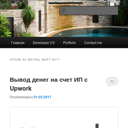
Перейти
Перейти
к
к
Поис
основному
дополнительному
содержимому
содержимому
Жизнь. Личный опыт.
Персональный сайт Алексея
Главное
Главная
Developer CV
Portfolio
Contact me
Парамонова.
меню
АРХИВ ЗА МЕСЯЦ:
МАРТ 2017
Вывод денег на счет ИП с
11
Upwork
Опубликовано
01.03.2017