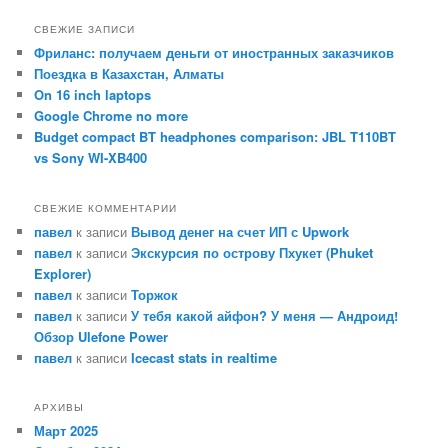
и
с
СВЕЖИЕ ЗАПИСИ
к
Фриланс: получаем деньги от иностранных заказчиков
Поездка в Казахстан, Алматы
On 16 inch laptops
Google Chrome no more
Budget compact BT headphones comparison: JBL T110BT
vs Sony WI-XB400
СВЕЖИЕ КОММЕНТАРИИ
павел
к записи
Вывод денег на счет ИП с Upwork
павел
к записи
Экскурсия по острову Пхукет (Phuket
Explorer)
павел
к записи
Торжок
павел
к записи
У тебя какой айфон? У меня — Андроид!
Обзор Ulefone Power
павел
к записи
Icecast stats in realtime
АРХИВЫ
Март 2025